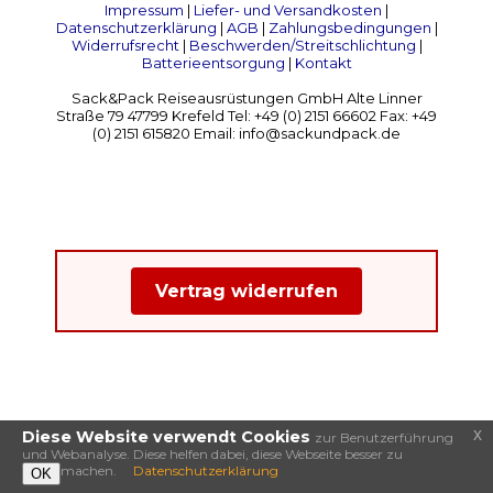
Impressum
|
Liefer- und Versandkosten
|
Datenschutzerklärung
|
AGB
|
Zahlungsbedingungen
|
Widerrufsrecht
|
Beschwerden/Streitschlichtung
|
Batterieentsorgung
|
Kontakt
Sack&Pack Reiseausrüstungen GmbH Alte Linner
Straße 79 47799 Krefeld Tel: +49 (0) 2151 66602 Fax: +49
(0) 2151 615820 Email: info@sackundpack.de
Vertrag widerrufen
x
Diese Website verwendt Cookies
zur Benutzerführung
und Webanalyse. Diese helfen dabei, diese Webseite besser zu
machen.
Datenschutzerklärung
OK