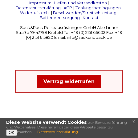
Impressum
|
Liefer- und Versandkosten
|
Datenschutzerklärung
|
AGB
|
Zahlungsbedingungen
|
Widerrufsrecht
|
Beschwerden/Streitschlichtung
|
Batterieentsorgung
|
Kontakt
Sack&Pack Reiseausrüstungen GmbH Alte Linner
Straße 79 47799 Krefeld Tel: +49 (0) 2151 66602 Fax: +49
(0) 2151 615820 Email: info@sackundpack.de
Vertrag widerrufen
x
Diese Website verwendt Cookies
zur Benutzerführung
und Webanalyse. Diese helfen dabei, diese Webseite besser zu
machen.
Datenschutzerklärung
OK