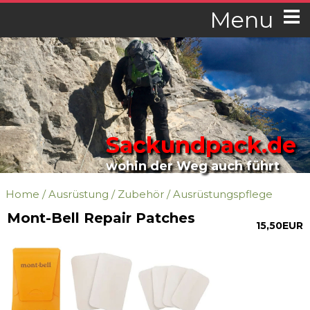
Menu
Sackundpack.de
wohin der Weg auch führt
Home
/
Ausrüstung
/
Zubehör
/
Ausrüstungspflege
Mont-Bell Repair Patches
15,50EUR