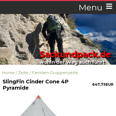
Menu
Sackundpack.de
wohin der Weg auch führt
Home
/
Zelte
/
Familien-Gruppenzelte
SlingFin Cinder Cone 4P
647,75EUR
Pyramide