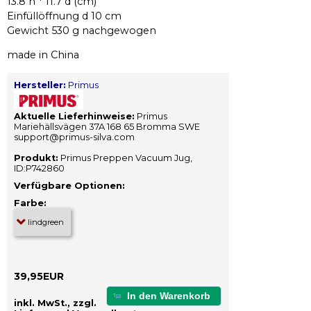
13.8 h * 11.7 d (cm)
Einfüllöffnung d 10 cm
Gewicht 530 g nachgewogen
made in China
Hersteller:
Primus
Aktuelle Lieferhinweise:
Primus
Mariehällsvägen 37A 168 65 Bromma SWE
support@primus-silva.com
Produkt:
Primus Preppen Vacuum Jug,
ID:P742860
Verfügbare Optionen:
Farbe:
39,95EUR
In den Warenkorb
inkl. MwSt., zzgl.