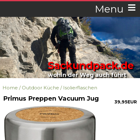
Menu
Sackundpack.de
wohin der Weg auch führt
Home
/
Outdoor Küche
/
Isolierflaschen
Primus Preppen Vacuum Jug
39,95EUR