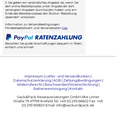
5. Sie geben ein verbindliches Angebot ab, wenn Sie
den online Bestellprozess unter Angabe der dort
verlangten Angaben durchlaufen haben und am
Ende des Bestellprozesses den Button 'Bestellung
absenden' anklicken
Information zu Versandbedingungen,
Mindestbestellwert und Versandkosten
hier
Bezahlen Sie große Anschaffungen bequem in Teilen,
einfach und schnell
Impressum
|
Liefer- und Versandkosten
|
Datenschutzerklärung
|
AGB
|
Zahlungsbedingungen
|
Widerrufsrecht
|
Beschwerden/Streitschlichtung
|
Batterieentsorgung
|
Kontakt
Sack&Pack Reiseausrüstungen GmbH Alte Linner
Straße 79 47799 Krefeld Tel: +49 (0) 2151 66602 Fax: +49
(0) 2151 615820 Email: info@sackundpack.de