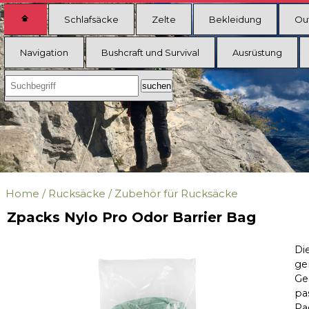
Schlafsäcke
Zelte
Bekleidung
Ou
Navigation
Bushcraft und Survival
Ausrüstung
Home
/
Rucksäcke
/
Zubehör für Rucksäcke
Zpacks Nylo Pro Odor Barrier Bag
Di
ge
Ge
pa
Pa