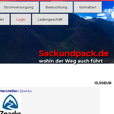
Stromversorgung
Beleuchtung
Isomatten
ler
Login
Ladengeschäft
Sackundpack.de
wohin der Weg auch führt
13,50EUR
Hersteller:
Zpacks