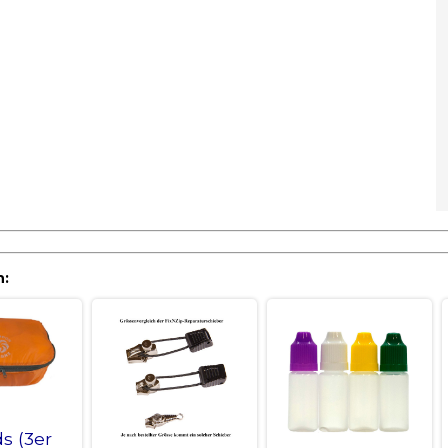
h:
s (3er