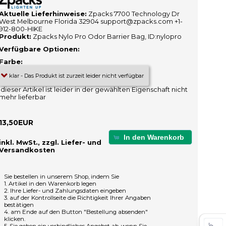
Aktuelle Lieferhinweise:
Zpacks 7700 Technology Dr
West Melbourne Florida 32904 support@zpacks.com +1-
912-800-HIKE
Produkt:
Zpacks Nylo Pro Odor Barrier Bag, ID:nylopro
Verfügbare Optionen:
Farbe:
dieser Artikel ist leider in der gewählten Eigenschaft nicht
mehr lieferbar
13,50EUR
In den Warenkorb
inkl. MwSt., zzgl. Liefer- und
Versandkosten
Sie bestellen in unserem Shop, indem Sie
1. Artikel in den Warenkorb legen
2. Ihre Liefer- und Zahlungsdaten eingeben
3. auf der Kontrollseite die Richtigkeit Ihrer Angaben
bestätigen
4. am Ende auf den Button "Bestellung absenden"
klicken.