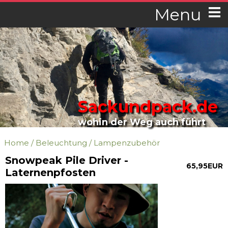
Menu
Sackundpack.de
wohin der Weg auch führt
Home
/
Beleuchtung
/
Lampenzubehör
Snowpeak Pile Driver -
65,95EUR
Laternenpfosten