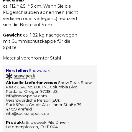
Packmaß
ca. 112 * 6,5 * 3 cm. Wenn Sie die
Flügelschrauben abnehmen (nicht
verlieren oder verlegen...) reduziert
sich die Breite auf 5 cm
Gewicht
ca. 1.82 kg nachgewogen
mit Gummischutzkappe für die
Spitze
Material verchromter Stahl
Hersteller:
Snowpeak
Aktuelle Lieferhinweise:
Snow Peak Snow
Peak USA, Inc. 6801 NE Columbia Blvd.
Portland, Oregon 97218, US
info@snowpeak.com
Verantwortliche Person (EU):
Sack&Pack GmbH Alte Linner Straße 79
47799 Krefeld
info@sackundpack.de
Produkt:
Snowpeak Pile Driver -
Laternenpfosten, ID:LT-004