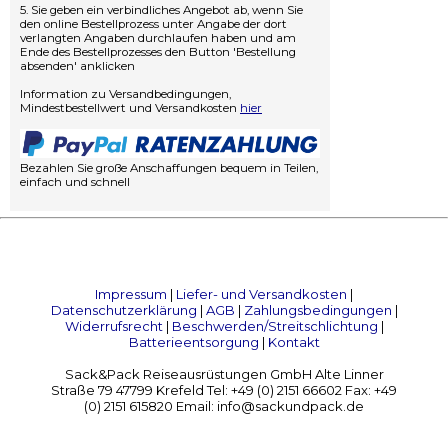
5. Sie geben ein verbindliches Angebot ab, wenn Sie
den online Bestellprozess unter Angabe der dort
verlangten Angaben durchlaufen haben und am
Ende des Bestellprozesses den Button 'Bestellung
absenden' anklicken
Information zu Versandbedingungen,
Mindestbestellwert und Versandkosten
hier
Bezahlen Sie große Anschaffungen bequem in Teilen,
einfach und schnell
Impressum
|
Liefer- und Versandkosten
|
Datenschutzerklärung
|
AGB
|
Zahlungsbedingungen
|
Widerrufsrecht
|
Beschwerden/Streitschlichtung
|
Batterieentsorgung
|
Kontakt
Sack&Pack Reiseausrüstungen GmbH Alte Linner
Straße 79 47799 Krefeld Tel: +49 (0) 2151 66602 Fax: +49
(0) 2151 615820 Email: info@sackundpack.de