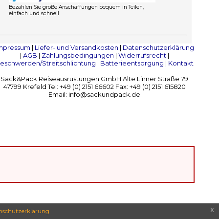
Bezahlen Sie große Anschaffungen bequem in Teilen,
einfach und schnell
mpressum
|
Liefer- und Versandkosten
|
Datenschutzerklärung
|
AGB
|
Zahlungsbedingungen
|
Widerrufsrecht
|
eschwerden/Streitschlichtung
|
Batterieentsorgung
|
Kontakt
Sack&Pack Reiseausrüstungen GmbH Alte Linner Straße 79
47799 Krefeld Tel: +49 (0) 2151 66602 Fax: +49 (0) 2151 615820
Email: info@sackundpack.de
x
nschutzerklärung