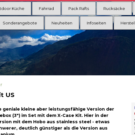
tdoor Küche
Fahrrad
Pack Rafts
Rucksäcke
Sonderangebote
Neuheiten
Infoseiten
Herstel
r
it US
e geniale kleine aber leistungsfähige Version der
rebox (3") im Set mit dem X-Case Kit. Hier in der
rsion mit dem Hobo aus stainless steel - etwas
hwerer, deutlich günstiger als die Version aus
tanium.