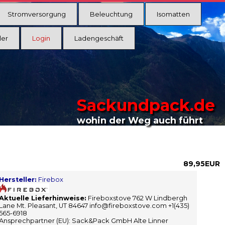
Stromversorgung
Beleuchtung
Isomatten
ler
Login
Ladengeschäft
Sackundpack.de
wohin der Weg auch führt
89,95EUR
Hersteller:
Firebox
Aktuelle Lieferhinweise:
Fireboxstove 762 W Lindbergh
Lane Mt. Pleasant, UT 84647 info@fireboxstove.com +1(435)
565-6918
Ansprechpartner (EU): Sack&Pack GmbH Alte Linner