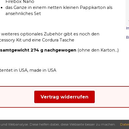
Firebox Nano
das Ganze in einem netten kleinen Pappkarton als
ansehnliches Set
I
s weiteres optionales Zubehör gibt es noch den
B
cessory Kit und eine Cordura Tasche
samtgewicht 274 g nachgewogen
(ohne den Karton...)
tentet in USA, made in USA
Vertrag widerrufen
nd Webanalyse. Diese helfen dabei, diese Webseite besser zu machen.
Date