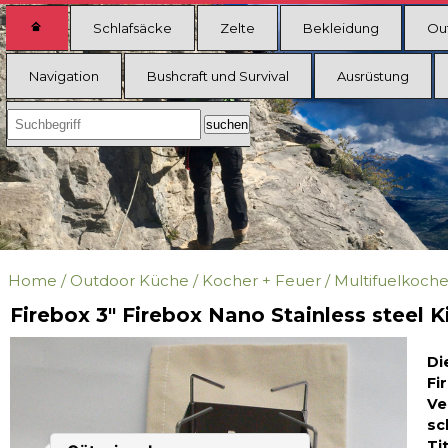
Schlafsäcke
Zelte
Bekleidung
Ou
Navigation
Bushcraft und Survival
Ausrüstung
Home
/
Outdoor Küche
/
Kocher + Feuer
/
Multifuelkoche
Firebox 3" Firebox Nano Stainless steel K
Di
Fi
Ve
sc
Ti