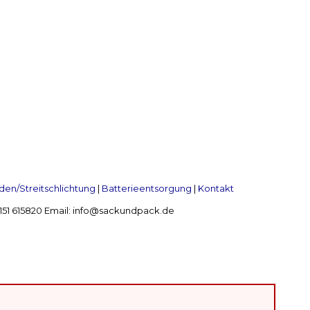
en/Streitschlichtung
|
Batterieentsorgung
|
Kontakt
 2151 615820 Email: info@sackundpack.de