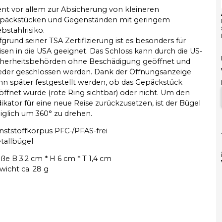
ent vor allem zur Absicherung von kleineren
päckstücken und Gegenständen mit geringem
bstahlrisiko.
fgrund seiner TSA Zertifizierung ist es besonders für
isen in die USA geeignet. Das Schloss kann durch die US-
cherheitsbehörden ohne Beschädigung geöffnet und
eder geschlossen werden. Dank der Öffnungsanzeige
nn später festgestellt werden, ob das Gepäckstück
öffnet wurde (rote Ring sichtbar) oder nicht. Um den
dikator für eine neue Reise zurückzusetzen, ist der Bügel
diglich um 360° zu drehen.
nststoffkorpus PFC-/PFAS-frei
tallbügel
ße B 3.2 cm * H 6 cm * T 1,4 cm
wicht ca. 28 g