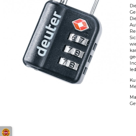
Di
Ge
Die
Au
Re
Si
wi
ka
ge
In
le
Ku
Me
Ma
Ge