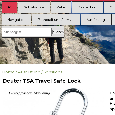
Schlafsäcke
Zelte
Bekleidung
Ou
Navigation
Bushcraft und Survival
Ausrüstung
Home
/
Ausrüstung
/
Sonstiges
Deuter TSA Travel Safe Lock
Ha
un
Hi
Sp