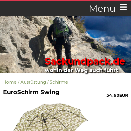
Menu
Sackundpack.de
wohin der Weg auch führt
Home
/
Ausrüstung
/
Schirme
EuroSchirm Swing
54,60EUR