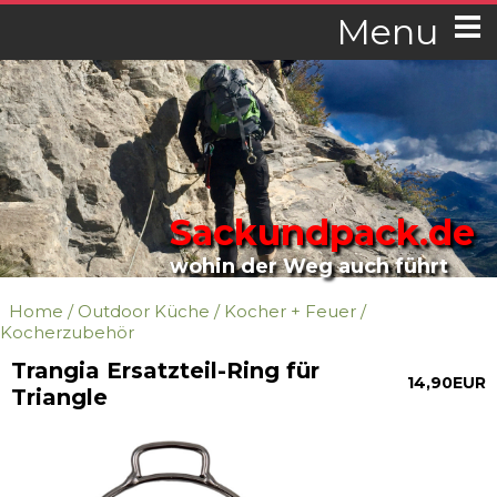
Menu
Sackundpack.de
wohin der Weg auch führt
Home
/
Outdoor Küche
/
Kocher + Feuer
/
Kocherzubehör
Trangia Ersatzteil-Ring für
14,90EUR
Triangle