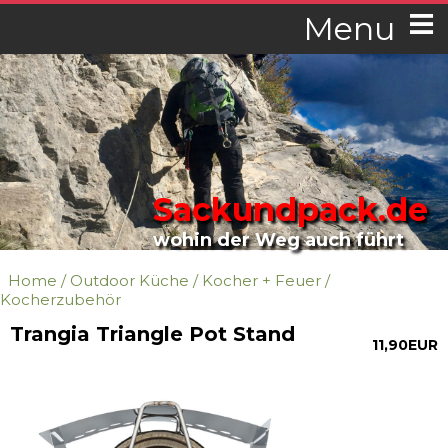
Menu
Sackundpack.de
wohin der Weg auch führt
Home
/
Outdoor Küche
/
Kocher + Feuer
/
Kocherzubehör
Trangia Triangle Pot Stand
11,90EUR