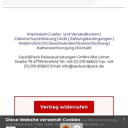
Impressum
|
Liefer- und Versandkosten
|
Datenschutzerklärung
|
AGB
|
Zahlungsbedingungen
|
Widerrufsrecht
|
Beschwerden/Streitschlichtung
|
Batterieentsorgung
|
Kontakt
Sack&Pack Reiseausrüstungen GmbH Alte Linner
Straße 79 47799 Krefeld Tel: +49 (0) 2151 66602 Fax: +49
(0) 2151 615820 Email: info@sackundpack.de
Vertrag widerrufen
x
Diese Website verwendt Cookies
zur Benutzerführung
und Webanalyse. Diese helfen dabei, diese Webseite besser zu