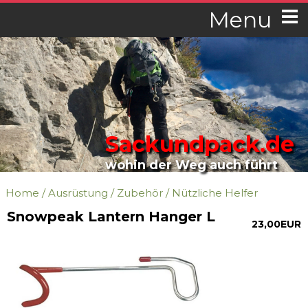
Menu
Sackundpack.de
wohin der Weg auch führt
Home
/
Ausrüstung
/
Zubehör
/
Nützliche Helfer
Snowpeak Lantern Hanger L
23,00EUR