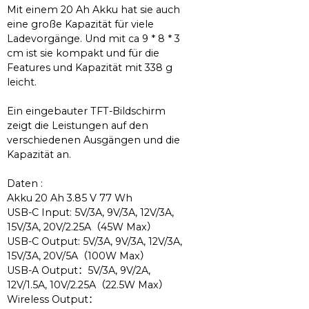
Mit einem 20 Ah Akku hat sie auch
eine große Kapazität für viele
Ladevorgänge. Und mit ca 9 * 8 * 3
cm ist sie kompakt und für die
Features und Kapazität mit 338 g
leicht.
Ein eingebauter TFT-Bildschirm
zeigt die Leistungen auf den
verschiedenen Ausgängen und die
Kapazität an.
Daten :
Akku 20 Ah 3.85 V 77 Wh
USB-C Input: 5V/3A, 9V/3A, 12V/3A,
15V/3A, 20V/2.25A
（
45W Max
）
USB-C Output: 5V/3A, 9V/3A, 12V/3A,
15V/3A, 20V/5A
（
100W Max
）
USB-A Output
：
5V/3A, 9V/2A,
12V/1.5A, 10V/2.25A
（
22.5W Max
）
Wireless Output
：