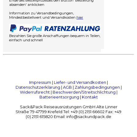
Ende des Bestellprozesses den Button 'Bestellung
absenden' anklicken
Information zu Versandbedingungen,
Mindestbestellwert und Versandkosten
hier
Bezahlen Sie große Anschaffungen bequem in Teilen,
einfach und schnell
Impressum
|
Liefer- und Versandkosten
|
Datenschutzerklärung
|
AGB
|
Zahlungsbedingungen
|
Widerrufsrecht
|
Beschwerden/Streitschlichtung
|
Batterieentsorgung
|
Kontakt
Sack&Pack Reiseausrüstungen GmbH Alte Linner
Straße 79 47799 Krefeld Tel: +49 (0) 2151 66602 Fax: +49
(0) 2151 615820 Email: info@sackundpack.de