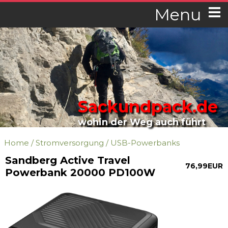
Menu
Sackundpack.de
wohin der Weg auch führt
Home
/
Stromversorgung
/
USB-Powerbanks
Sandberg Active Travel
76,99EUR
Powerbank 20000 PD100W