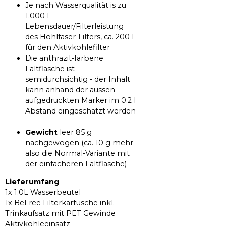
Je nach Wasserqualität is zu
1.000 l
Lebensdauer/Filterleistung
des Hohlfaser-Filters, ca. 200 l
für den Aktivkohlefilter
Die anthrazit-farbene
Faltflasche ist
semidurchsichtig - der Inhalt
kann anhand der aussen
aufgedruckten Marker im 0.2 l
Abstand eingeschätzt werden
Gewicht
leer 85 g
nachgewogen (ca. 10 g mehr
also die Normal-Variante mit
der einfacheren Faltflasche)
Lieferumfang
1x 1.0L Wasserbeutel
1x BeFree Filterkartusche inkl.
Trinkaufsatz mit PET Gewinde
Aktivkohleeinsatz