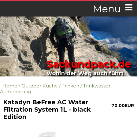
Menu
Sackundpack.de
wohin der Weg auch führt
Home
/
Outdoor Küche
/
Trinken
/
Trinkwasser
Aufbereitung
Katadyn BeFree AC Water
70,00EUR
Filtration System 1L - black
Edition