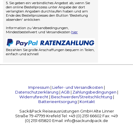
5. Sie geben ein verbindliches Angebot ab, wenn Sie
den online Bestellprozess unter Angabe der dort
verlangten Angaben durchlaufen haben und am
Ende des Bestellprozesses den Button 'Bestellung
absenden' anklicken
Information zu Versandbedingungen,
Mindestbestellwert und Versandkosten
hier
Bezahlen Sie große Anschaffungen bequem in Teilen,
einfach und schnell
Impressum
|
Liefer- und Versandkosten
|
Datenschutzerklärung
|
AGB
|
Zahlungsbedingungen
|
Widerrufsrecht
|
Beschwerden/Streitschlichtung
|
Batterieentsorgung
|
Kontakt
Sack&Pack Reiseausrüstungen GmbH Alte Linner
Straße 79 47799 Krefeld Tel: +49 (0) 2151 66602 Fax: +49
(0) 2151 615820 Email: info@sackundpack.de