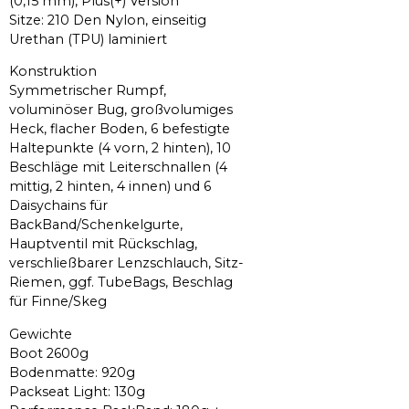
(0,15 mm), Plus(+) Version
Sitze: 210 Den Nylon, einseitig
Urethan (TPU) laminiert
Konstruktion
Symmetrischer Rumpf,
voluminöser Bug, großvolumiges
Heck, flacher Boden, 6 befestigte
Haltepunkte (4 vorn, 2 hinten), 10
Beschläge mit Leiterschnallen (4
mittig, 2 hinten, 4 innen) und 6
Daisychains für
BackBand/Schenkelgurte,
Hauptventil mit Rückschlag,
verschließbarer Lenzschlauch, Sitz-
Riemen, ggf. TubeBags, Beschlag
für Finne/Skeg
Gewichte
Boot 2600g
Bodenmatte: 920g
Packseat Light: 130g