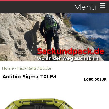
Menu
Sackundpack.de
wohin der Weg auch führt
Home
/
Pack Rafts
/
Boote
Anfibio Sigma TXLB+
1.080,00EUR