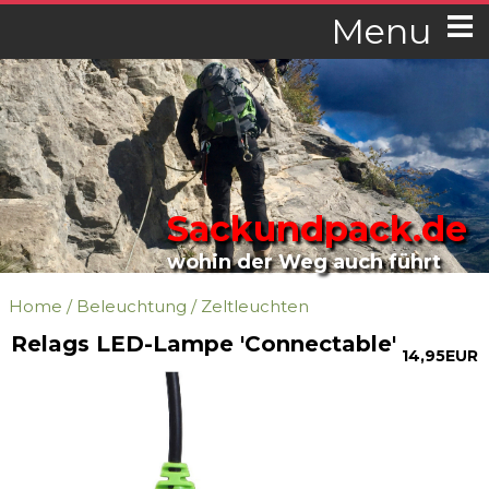
Menu
Sackundpack.de
wohin der Weg auch führt
Home
/
Beleuchtung
/
Zeltleuchten
Relags LED-Lampe 'Connectable'
14,95EUR