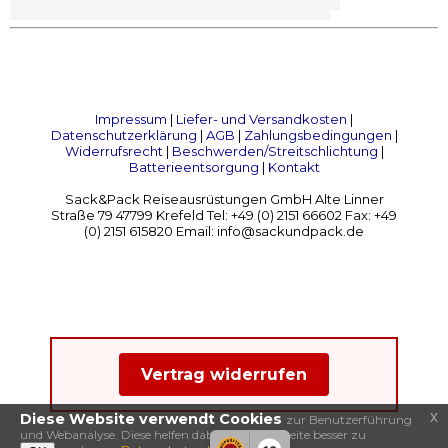
Impressum
|
Liefer- und Versandkosten
|
Datenschutzerklärung
|
AGB
|
Zahlungsbedingungen
|
Widerrufsrecht
|
Beschwerden/Streitschlichtung
|
Batterieentsorgung
|
Kontakt
Sack&Pack Reiseausrüstungen GmbH Alte Linner
Straße 79 47799 Krefeld Tel: +49 (0) 2151 66602 Fax: +49
(0) 2151 615820 Email: info@sackundpack.de
Vertrag widerrufen
x
Diese Website verwendt Cookies
zur Benutzerführung
und Webanalyse. Diese helfen dabei, diese Webseite besser zu