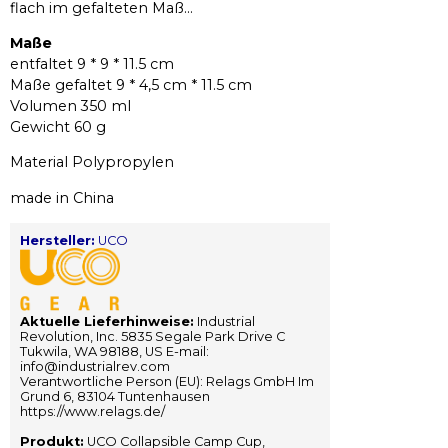
flach im gefalteten Maß...
Maße
entfaltet 9 * 9 * 11.5 cm
Maße gefaltet 9 * 4,5 cm * 11.5 cm
Volumen 350 ml
Gewicht 60 g
Material Polypropylen
made in China
Hersteller:
UCO
Aktuelle Lieferhinweise:
Industrial
Revolution, Inc. 5835 Segale Park Drive C
Tukwila, WA 98188, US E-mail:
info@industrialrev.com
Verantwortliche Person (EU): Relags GmbH Im
Grund 6, 83104 Tuntenhausen
https://www.relags.de/
Produkt:
UCO Collapsible Camp Cup,