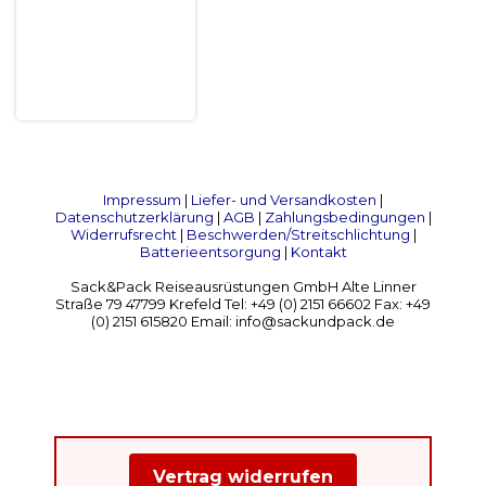
Impressum
|
Liefer- und Versandkosten
|
Datenschutzerklärung
|
AGB
|
Zahlungsbedingungen
|
Widerrufsrecht
|
Beschwerden/Streitschlichtung
|
Batterieentsorgung
|
Kontakt
Sack&Pack Reiseausrüstungen GmbH Alte Linner
Straße 79 47799 Krefeld Tel: +49 (0) 2151 66602 Fax: +49
(0) 2151 615820 Email: info@sackundpack.de
Vertrag widerrufen