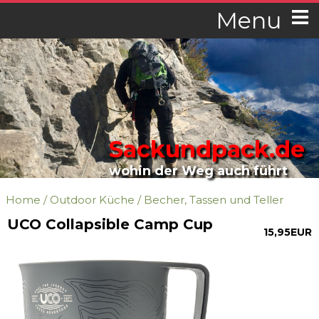
Menu
Sackundpack.de
wohin der Weg auch führt
Home
/
Outdoor Küche
/
Becher, Tassen und Teller
UCO Collapsible Camp Cup
15,95EUR