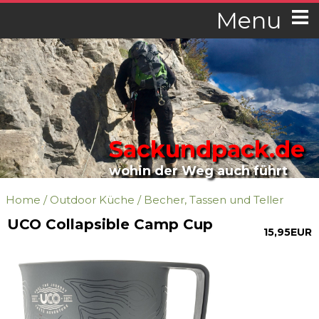
Menu
Sackundpack.de
wohin der Weg auch führt
Home
/
Outdoor Küche
/
Becher, Tassen und Teller
UCO Collapsible Camp Cup
15,95EUR