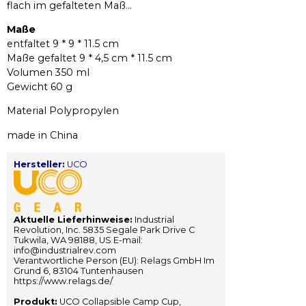
flach im gefalteten Maß...
Maße
entfaltet 9 * 9 * 11.5 cm
Maße gefaltet 9 * 4,5 cm * 11.5 cm
Volumen 350 ml
Gewicht 60 g
Material Polypropylen
made in China
Hersteller:
UCO
Aktuelle Lieferhinweise:
Industrial
Revolution, Inc. 5835 Segale Park Drive C
Tukwila, WA 98188, US E-mail:
info@industrialrev.com
Verantwortliche Person (EU): Relags GmbH Im
Grund 6, 83104 Tuntenhausen
https://www.relags.de/
Produkt:
UCO Collapsible Camp Cup,