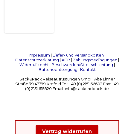
Impressum
|
Liefer- und Versandkosten
|
Datenschutzerklärung
|
AGB
|
Zahlungsbedingungen
|
Widerrufsrecht
|
Beschwerden/Streitschlichtung
|
Batterieentsorgung
|
Kontakt
Sack&Pack Reiseausrüstungen GmbH Alte Linner
Straße 79 47799 Krefeld Tel: +49 (0) 2151 66602 Fax: +49
(0) 2151 615820 Email: info@sackundpack.de
Vertrag widerrufen