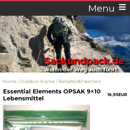
Menu
Sackundpack.de
wohin der Weg auch führt
Home
/
Outdoor Küche
/
Behälter&Flaschen
Essential Elements OPSAK 9×10
16,95EUR
Lebensmittel