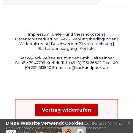
Impressum
|
Liefer- und Versandkosten
|
Datenschutzerklärung
|
AGB
|
Zahlungsbedingungen
|
Widerrufsrecht
|
Beschwerden/Streitschlichtung
|
Batterieentsorgung
|
Kontakt
Sack&Pack Reiseausrüstungen GmbH Alte Linner
Straße 79 47799 Krefeld Tel: +49 (0) 2151 66602 Fax: +49
(0) 2151 615820 Email: info@sackundpack.de
Vertrag widerrufen
x
Diese Website verwendt Cookies
zur Benutzerführung
und Webanalyse. Diese helfen dabei, diese Webseite besser zu
machen.
Datenschutzerklärung
10