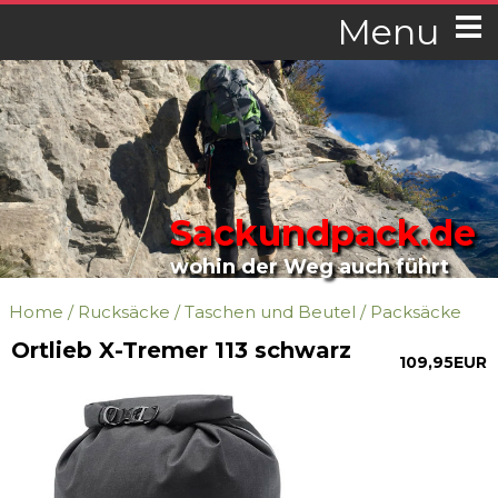
Menu
Sackundpack.de
wohin der Weg auch führt
Home
/
Rucksäcke
/
Taschen und Beutel
/
Packsäcke
Ortlieb X-Tremer 113 schwarz
109,95EUR