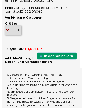
69493 Hirschberg Deutschland
Produkt:
klymit Insulated Static V Lite™
Isomatte, ID:06I2OR04C
Verfügbare Optionen:
Größe:
129,95EUR
111,00EUR
In den Warenkorb
inkl. MwSt., zzgl.
Liefer- und Versandkosten
Sie bestellen in unserem Shop, indem Sie
1. Artikel in den Warenkorb legen
2. Ihre Liefer- und Zahlungsdaten eingeben
3. auf der Kontrollseite die Richtigkeit Ihrer Angaben
bestätigen
4. am Ende auf den Button "Bestellung absenden"
klicken.
5. Sie geben ein verbindliches Angebot ab, wenn Sie
den online Bestellprozess unter Angabe der dort
verlangten Angaben durchlaufen haben und am