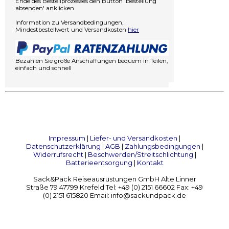
Ende des Bestellprozesses den Button 'Bestellung
absenden' anklicken
Information zu Versandbedingungen,
Mindestbestellwert und Versandkosten
hier
Bezahlen Sie große Anschaffungen bequem in Teilen,
einfach und schnell
Impressum
|
Liefer- und Versandkosten
|
Datenschutzerklärung
|
AGB
|
Zahlungsbedingungen
|
Widerrufsrecht
|
Beschwerden/Streitschlichtung
|
Batterieentsorgung
|
Kontakt
Sack&Pack Reiseausrüstungen GmbH Alte Linner
Straße 79 47799 Krefeld Tel: +49 (0) 2151 66602 Fax: +49
(0) 2151 615820 Email: info@sackundpack.de