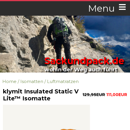
Menu
Sackundpack.de
wohin der Weg auch führt
Home
/
Isomatten
/
Luftmatratzen
klymit Insulated Static V
129,95EUR
111,00EUR
Lite™ Isomatte