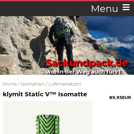
Menu
Sackundpack.de
wohin der Weg auch führt
Home
/
Isomatten
/
Luftmatratzen
klymit Static V™ Isomatte
89,95EUR