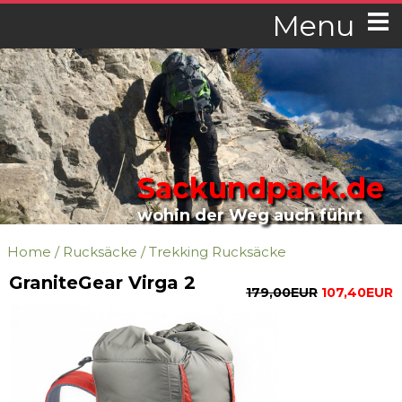
Menu
Sackundpack.de
wohin der Weg auch führt
Home
/
Rucksäcke
/
Trekking Rucksäcke
GraniteGear Virga 2
179,00EUR
107,40EUR