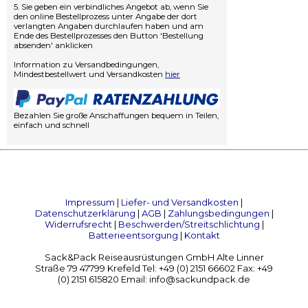
5. Sie geben ein verbindliches Angebot ab, wenn Sie
den online Bestellprozess unter Angabe der dort
verlangten Angaben durchlaufen haben und am
Ende des Bestellprozesses den Button 'Bestellung
absenden' anklicken
Information zu Versandbedingungen,
Mindestbestellwert und Versandkosten
hier
Bezahlen Sie große Anschaffungen bequem in Teilen,
einfach und schnell
Impressum
|
Liefer- und Versandkosten
|
Datenschutzerklärung
|
AGB
|
Zahlungsbedingungen
|
Widerrufsrecht
|
Beschwerden/Streitschlichtung
|
Batterieentsorgung
|
Kontakt
Sack&Pack Reiseausrüstungen GmbH Alte Linner
Straße 79 47799 Krefeld Tel: +49 (0) 2151 66602 Fax: +49
(0) 2151 615820 Email: info@sackundpack.de