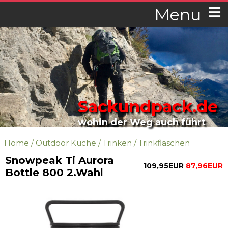
Menu
Sackundpack.de
wohin der Weg auch führt
Home
/
Outdoor Küche
/
Trinken
/
Trinkflaschen
Snowpeak Ti Aurora
109,95EUR
87,96EUR
Bottle 800 2.Wahl