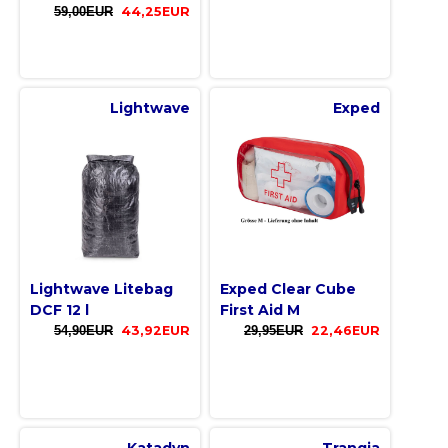
59,00EUR
44,25EUR
Lightwave
Exped
Lightwave Litebag
Exped Clear Cube
DCF 12 l
First Aid M
54,90EUR
43,92EUR
29,95EUR
22,46EUR