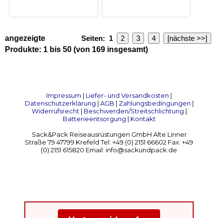
angezeigte
Seiten:
1
2
3
4
[nächste >>]
Produkte:
1
bis
50
(von
169
insgesamt)
Impressum
|
Liefer- und Versandkosten
|
Datenschutzerklärung
|
AGB
|
Zahlungsbedingungen
|
Widerrufsrecht
|
Beschwerden/Streitschlichtung
|
Batterieentsorgung
|
Kontakt
Sack&Pack Reiseausrüstungen GmbH Alte Linner
Straße 79 47799 Krefeld Tel: +49 (0) 2151 66602 Fax: +49
(0) 2151 615820 Email: info@sackundpack.de