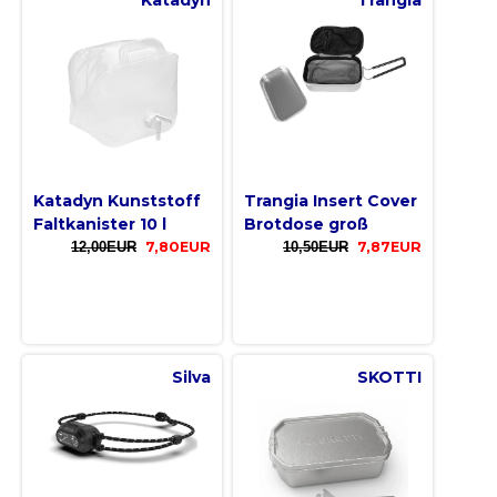
Katadyn
Trangia
Katadyn Kunststoff
Trangia Insert Cover
Faltkanister 10 l
Brotdose groß
12,00EUR
7,80EUR
10,50EUR
7,87EUR
Silva
SKOTTI