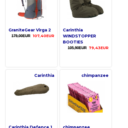
GraniteGear Virga 2
Carinthia
WINDSTOPPER
179,00EUR
107,40EUR
BOOTIES
105,90EUR
79,43EUR
Carinthia
chimpanzee
Carinthia Defence 1
chimpanzee