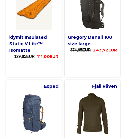
klymit Insulated
Gregory Denali 100
Static V Lite™
size large
Isomatte
374,95EUR
243,72EUR
129,95EUR
111,00EUR
Exped
Fjäll Räven