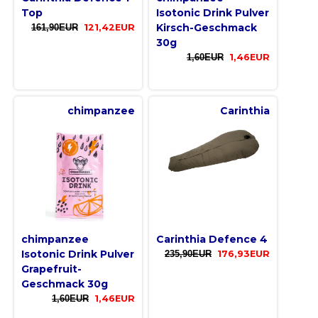
Top
Isotonic Drink Pulver
Kirsch-Geschmack
161,90EUR
121,42EUR
30g
1,60EUR
1,46EUR
chimpanzee
Carinthia
chimpanzee
Carinthia Defence 4
Isotonic Drink Pulver
235,90EUR
176,93EUR
Grapefruit-
Geschmack 30g
1,60EUR
1,46EUR