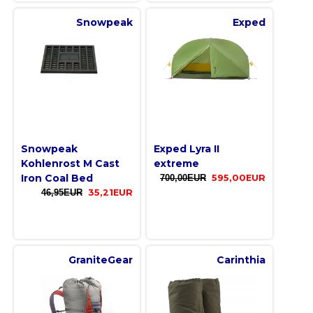
Snowpeak
Exped
Snowpeak
Exped Lyra II
Kohlenrost M Cast
extreme
Iron Coal Bed
700,00EUR
595,00EUR
46,95EUR
35,21EUR
GraniteGear
Carinthia