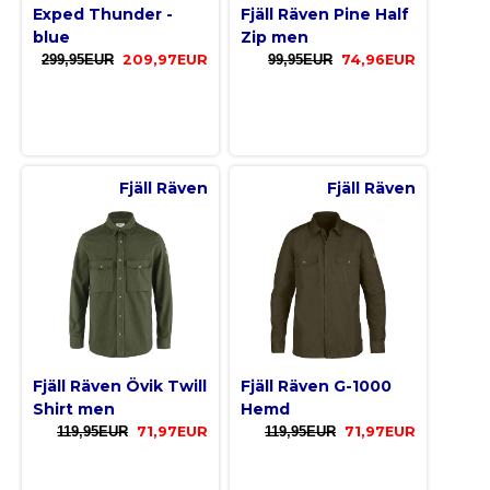
Exped Thunder -
Fjäll Räven Pine Half
blue
Zip men
299,95EUR
209,97EUR
99,95EUR
74,96EUR
Fjäll Räven
Fjäll Räven
Fjäll Räven Övik Twill
Fjäll Räven G-1000
Shirt men
Hemd
119,95EUR
71,97EUR
119,95EUR
71,97EUR