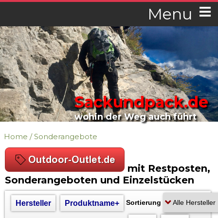
Menu
Sackundpack.de
wohin der Weg auch führt
Home
/
Sonderangebote
mit Restposten,
Sonderangeboten und Einzelstücken
Sortierung
Hersteller
Produktname+