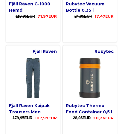
Fjäll Räven G-1000
Rubytec Vacuum
Hemd
Bottle 0.35 l
119,95EUR
71,97EUR
24,95EUR
17,47EUR
Fjäll Räven
Rubytec
Fjäll Räven Kaipak
Rubytec Thermo
Trousers Men
Food Container 0,5 L
179,95EUR
107,97EUR
28,95EUR
20,26EUR