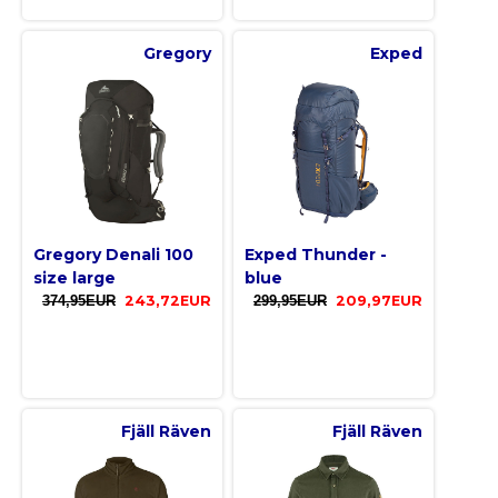
Gregory
Exped
Gregory Denali 100
Exped Thunder -
size large
blue
374,95EUR
243,72EUR
299,95EUR
209,97EUR
Fjäll Räven
Fjäll Räven