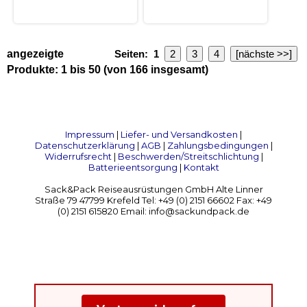
angezeigte
Seiten:
1
2
3
4
[nächste >>]
Produkte:
1
bis
50
(von
166
insgesamt)
Impressum
|
Liefer- und Versandkosten
|
Datenschutzerklärung
|
AGB
|
Zahlungsbedingungen
|
Widerrufsrecht
|
Beschwerden/Streitschlichtung
|
Batterieentsorgung
|
Kontakt
Sack&Pack Reiseausrüstungen GmbH Alte Linner
Straße 79 47799 Krefeld Tel: +49 (0) 2151 66602 Fax: +49
(0) 2151 615820 Email: info@sackundpack.de