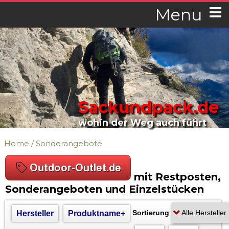
Menu
Sackundpack.de
wohin der Weg auch führt
Home
/
Sonderangebote
mit Restposten,
Sonderangeboten und Einzelstücken
Sortierung
Hersteller
Produktname+