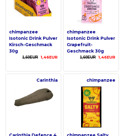
chimpanzee
chimpanzee
Isotonic Drink Pulver
Isotonic Drink Pulver
Kirsch-Geschmack
Grapefruit-
30g
Geschmack 30g
1,60EUR
1,46EUR
1,60EUR
1,46EUR
Carinthia
chimpanzee
Carinthia Defence 4
chimpanzee Salty