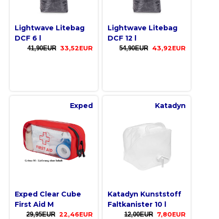
Lightwave Litebag
Lightwave Litebag
DCF 6 l
DCF 12 l
41,90EUR
33,52EUR
54,90EUR
43,92EUR
Exped
Katadyn
Exped Clear Cube
Katadyn Kunststoff
First Aid M
Faltkanister 10 l
29,95EUR
22,46EUR
12,00EUR
7,80EUR