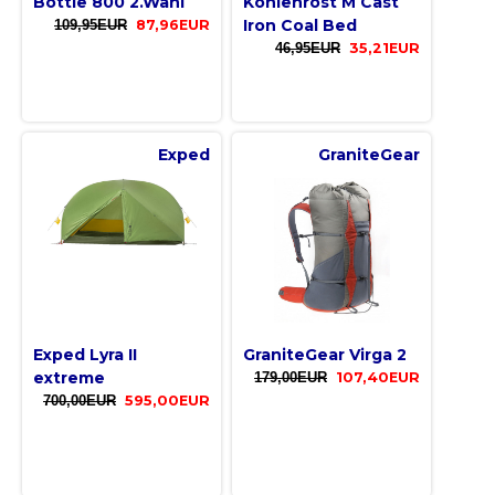
Bottle 800 2.Wahl
Kohlenrost M Cast
Iron Coal Bed
109,95EUR
87,96EUR
46,95EUR
35,21EUR
Exped
GraniteGear
Exped Lyra II
GraniteGear Virga 2
extreme
179,00EUR
107,40EUR
700,00EUR
595,00EUR