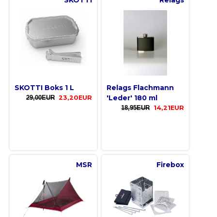
SKOTTI
Relags
SKOTTI Boks 1 L
Relags Flachmann
'Leder' 180 ml
29,00EUR
23,20EUR
18,95EUR
14,21EUR
MSR
Firebox