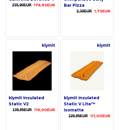
Bar Pizza
235,90EUR
176,93EUR
2,30EUR
1,73EUR
klymit
klymit
klymit Insulated
klymit Insulated
Static V2
Static V Lite™
Isomatte
139,95EUR
119,00EUR
129,95EUR
111,00EUR