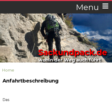
Menu
Sackundpack.de
wohin der Weg auch führt
Home
Anfahrtbeschreibung
Das