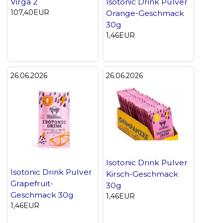
Virga 2
Isotonic Drink Pulver
107,40EUR
Orange-Geschmack
30g
1,46EUR
26.06.2026
26.06.2026
Isotonic Drink Pulver
Isotonic Drink Pulver
Kirsch-Geschmack
Grapefruit-
30g
Geschmack 30g
1,46EUR
1,46EUR