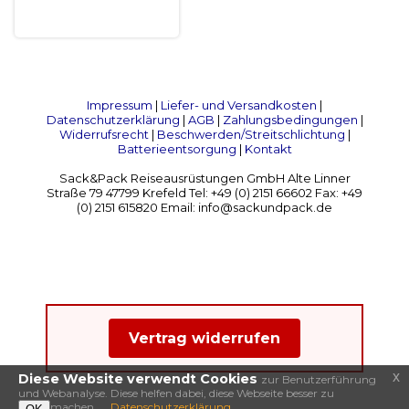
Impressum
|
Liefer- und Versandkosten
|
Datenschutzerklärung
|
AGB
|
Zahlungsbedingungen
|
Widerrufsrecht
|
Beschwerden/Streitschlichtung
|
Batterieentsorgung
|
Kontakt
Sack&Pack Reiseausrüstungen GmbH Alte Linner
Straße 79 47799 Krefeld Tel: +49 (0) 2151 66602 Fax: +49
(0) 2151 615820 Email: info@sackundpack.de
Vertrag widerrufen
x
Diese Website verwendt Cookies
zur Benutzerführung
und Webanalyse. Diese helfen dabei, diese Webseite besser zu
machen.
Datenschutzerklärung