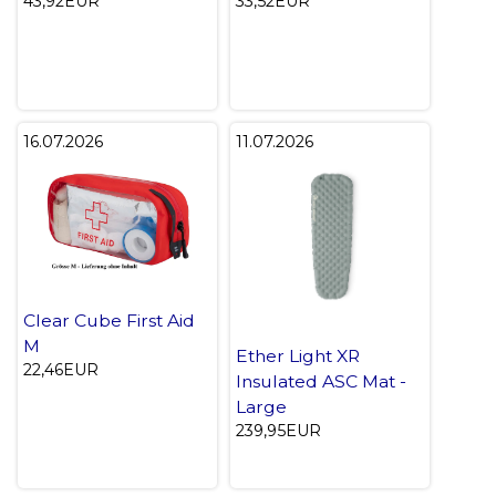
43,92EUR
33,52EUR
16.07.2026
11.07.2026
Clear Cube First Aid
M
Ether Light XR
22,46EUR
Insulated ASC Mat -
Large
239,95EUR