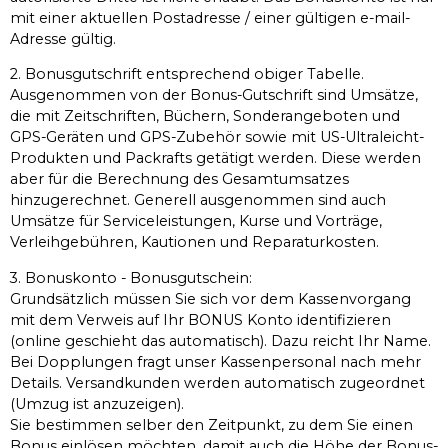
mit einer aktuellen Postadresse / einer gültigen e-mail-
Adresse gültig.
2. Bonusgutschrift entsprechend obiger Tabelle.
Ausgenommen von der Bonus-Gutschrift sind Umsätze,
die mit Zeitschriften, Büchern, Sonderangeboten und
GPS-Geräten und GPS-Zubehör sowie mit US-Ultraleicht-
Produkten und Packrafts getätigt werden. Diese werden
aber für die Berechnung des Gesamtumsatzes
hinzugerechnet. Generell ausgenommen sind auch
Umsätze für Serviceleistungen, Kurse und Vorträge,
Verleihgebühren, Kautionen und Reparaturkosten.
3. Bonuskonto - Bonusgutschein:
Grundsätzlich müssen Sie sich vor dem Kassenvorgang
mit dem Verweis auf Ihr BONUS Konto identifizieren
(online geschieht das automatisch). Dazu reicht Ihr Name.
Bei Dopplungen fragt unser Kassenpersonal nach mehr
Details. Versandkunden werden automatisch zugeordnet
(Umzug ist anzuzeigen).
Sie bestimmen selber den Zeitpunkt, zu dem Sie einen
Bonus einlösen möchten, damit auch die Höhe der Bonus-