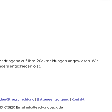
ber dringend auf Ihre Rückmeldungen angewiesen. Wir
ders entschieden o.ä.).
en/Streitschlichtung
|
Batterieentsorgung
|
Kontakt
 2151 615820 Email: info@sackundpack.de