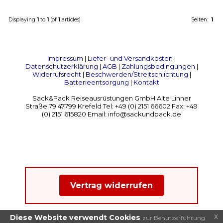
Displaying
1
to
1
(of
1
articles)
Seiten:
1
Impressum
|
Liefer- und Versandkosten
|
Datenschutzerklärung
|
AGB
|
Zahlungsbedingungen
|
Widerrufsrecht
|
Beschwerden/Streitschlichtung
|
Batterieentsorgung
|
Kontakt
Sack&Pack Reiseausrüstungen GmbH Alte Linner
Straße 79 47799 Krefeld Tel: +49 (0) 2151 66602 Fax: +49
(0) 2151 615820 Email: info@sackundpack.de
Vertrag widerrufen
x
Diese Website verwendt Cookies
zur Benutzerführung