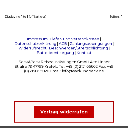
Displaying
1
to
1
(of
1
articles)
Seiten:
1
Impressum
|
Liefer- und Versandkosten
|
Datenschutzerklärung
|
AGB
|
Zahlungsbedingungen
|
Widerrufsrecht
|
Beschwerden/Streitschlichtung
|
Batterieentsorgung
|
Kontakt
Sack&Pack Reiseausrüstungen GmbH Alte Linner
Straße 79 47799 Krefeld Tel: +49 (0) 2151 66602 Fax: +49
(0) 2151 615820 Email: info@sackundpack.de
Vertrag widerrufen