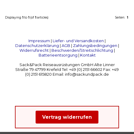
Displaying
1
to
1
(of
1
articles)
Seiten:
1
Impressum
|
Liefer- und Versandkosten
|
Datenschutzerklärung
|
AGB
|
Zahlungsbedingungen
|
Widerrufsrecht
|
Beschwerden/Streitschlichtung
|
Batterieentsorgung
|
Kontakt
Sack&Pack Reiseausrüstungen GmbH Alte Linner
Straße 79 47799 Krefeld Tel: +49 (0) 2151 66602 Fax: +49
(0) 2151 615820 Email: info@sackundpack.de
Vertrag widerrufen