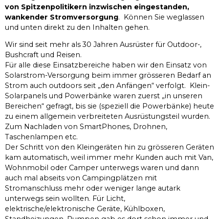
von Spitzenpolitikern inzwischen eingestanden,
wankender Stromversorgung
. Können Sie weglassen
und unten direkt zu den Inhalten gehen.
Wir sind seit mehr als 30 Jahren Ausrüster für Outdoor-,
Bushcraft und Reisen.
Für alle diese Einsatzbereiche haben wir den Einsatz von
Solarstrom-Versorgung beim immer grösseren Bedarf an
Strom auch outdoors seit „den Anfängen“ verfolgt. Klein-
Solarpanels und Powerbänke waren zuerst „in unseren
Bereichen“ gefragt, bis sie (speziell die Powerbänke) heute
zu einem allgemein verbreiteten Ausrüstungsteil wurden.
Zum Nachladen von SmartPhones, Drohnen,
Taschenlampen etc.
Der Schritt von den Kleingeräten hin zu grösseren Geräten
kam automatisch, weil immer mehr Kunden auch mit Van,
Wohnmobil oder Camper unterwegs waren und dann
auch mal abseits von Campingplätzen mit
Stromanschluss mehr oder weniger lange autark
unterwegs sein wollten. Für Licht,
elektrische/elektronische Geräte, Kühlboxen,
Standheizungen, Pumpen gab es dort schon immer und