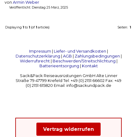
von
Armin Weber
Veröffentlicht: Dienstag 25 März, 2025
Displaying
1
to
1
(of
1
articles)
Seiten:
1
Impressum
|
Liefer- und Versandkosten
|
Datenschutzerklärung
|
AGB
|
Zahlungsbedingungen
|
Widerrufsrecht
|
Beschwerden/Streitschlichtung
|
Batterieentsorgung
|
Kontakt
Sack&Pack Reiseausrüstungen GmbH Alte Linner
Straße 79 47799 Krefeld Tel: +49 (0) 2151 66602 Fax: +49
(0) 2151 615820 Email: info@sackundpack.de
Vertrag widerrufen