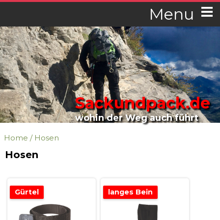
Menu
Sackundpack.de
wohin der Weg auch führt
Home
/
Hosen
Hosen
Gürtel
langes Bein