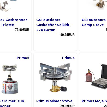
box Gasbrenner
GSI outdoors
GSI outdoors 
i-Platte
Gaskocher Selkirk
Camp Stove
270 Butan
79,90EUR
99,95EUR
Primus
Primus
us Mimer Duo
Primus Mimer Stove
Primus Moja 
ocher
29,95EUR
2