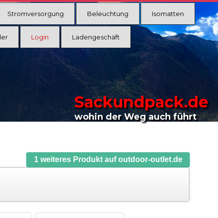
Stromversorgung
Beleuchtung
Isomatten
ler
Login
Ladengeschäft
Sackundpack.de
wohin der Weg auch führt
1 weiteres Produkt auf outdoor-outlet.de