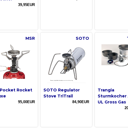
39,95EUR
MSR
SOTO
Pocket Rocket
SOTO Regulator
Trangia
uxe
Stove TriTrail
Sturmkocher 
UL Gross Gas
95,00EUR
84,90EUR
2