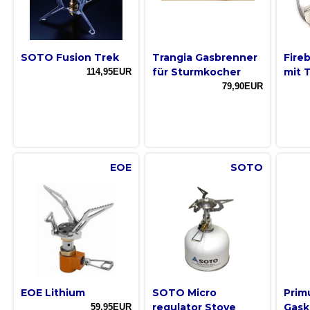
SOTO Fusion Trek
Trangia Gasbrenner
Fire
für Sturmkocher
mit T
114,95EUR
79,90EUR
EOE
SOTO
EOE Lithium
SOTO Micro
Prim
regulator Stove
Gask
59,95EUR