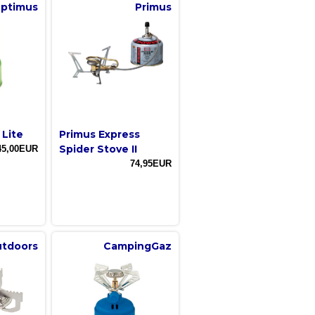
ptimus
Primus
 Lite
Primus Express
Spider Stove II
45,00EUR
74,95EUR
utdoors
CampingGaz