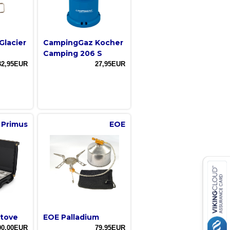
Glacier
CampingGaz Kocher
Camping 206 S
32,95EUR
27,95EUR
Primus
EOE
Stove
EOE Palladium
00,00EUR
79,95EUR