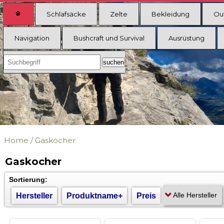
Schlafsäcke
Zelte
Bekleidung
Ou
Navigation
Bushcraft und Survival
Ausrüstung
Home
/
Gaskocher
Gaskocher
Sortierung:
Hersteller
Produktname+
Preis