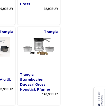
Gross
09,90EUR
92,90EUR
Trangia
Trangia
Trangia
Alu UL
Sturmkocher
Duossal Gross
Nonstick Pfanne
39,90EUR
143,90EUR