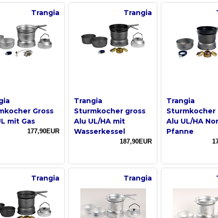
Trangia
Trangia
gia
Trangia
Trangia
mkocher Gross
Sturmkocher gross
Sturmkocher 
UL mit Gas
Alu UL/HA mit
Alu UL/HA No
Wasserkessel
Pfanne
177,90EUR
187,90EUR
1
Trangia
Trangia