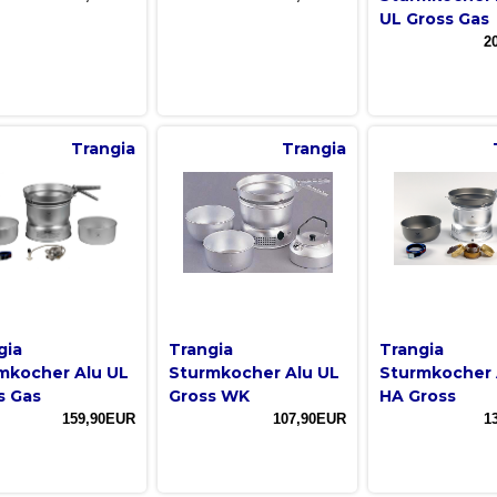
UL Gross Gas
2
Trangia
Trangia
gia
Trangia
Trangia
mkocher Alu UL
Sturmkocher Alu UL
Sturmkocher 
s Gas
Gross WK
HA Gross
159,90EUR
107,90EUR
1