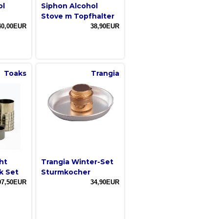
ol
Siphon Alcohol
Stove m Topfhalter
40,00EUR
38,90EUR
Toaks
Trangia
ht
Trangia Winter-Set
k Set
Sturmkocher
97,50EUR
34,90EUR