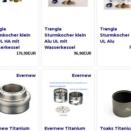
gia
Trangia
Trangia
mkocher klein
Sturmkocher klein
Sturmkocher 
UL HA mit
Alu UL mit
UL Alu
erkessel
Wasserkessel
176,90EUR
96,90EUR
Evernew
Evernew
new Titanium
Evernew Titanium
Toaks Titani