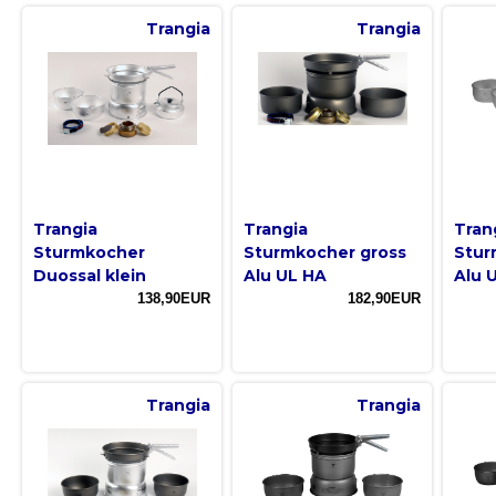
Trangia
Trangia
Trangia
Trangia
Tran
Sturmkocher
Sturmkocher gross
Stur
Duossal klein
Alu UL HA
Alu 
138,90EUR
182,90EUR
Trangia
Trangia