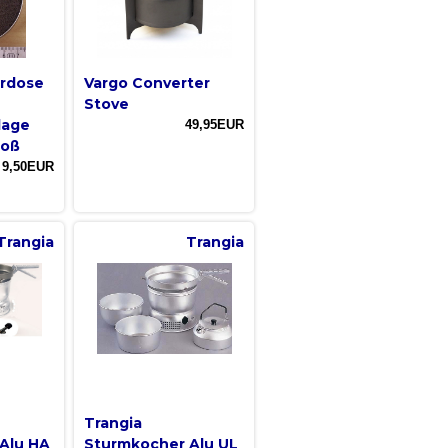
erdose
Vargo Converter
Stove
lage
49,95EUR
roß
9,50EUR
Trangia
Trangia
Trangia
Alu HA
Sturmkocher Alu UL