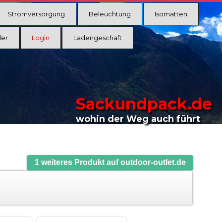
Stromversorgung
Beleuchtung
Isomatten
ler
Login
Ladengeschäft
Sackundpack.de
wohin der Weg auch führt
1 weiteres Produkt auf outdoor-outlet.de