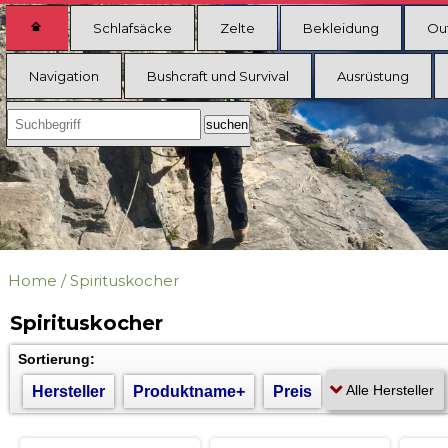
Schlafsäcke
Zelte
Bekleidung
Ou
Navigation
Bushcraft und Survival
Ausrüstung
Home
/
Spirituskocher
Spirituskocher
Sortierung:
Hersteller
Produktname+
Preis