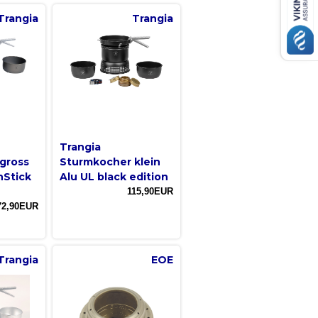
Trangia
Trangia
Trangia
gross
Sturmkocher klein
nStick
Alu UL black edition
115,90EUR
72,90EUR
Trangia
EOE