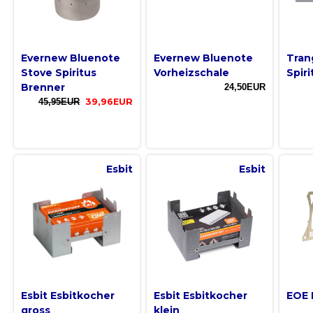
Evernew Bluenote
Evernew Bluenote
Tran
Stove Spiritus
Vorheizschale
Spiri
Brenner
24,50EUR
45,95EUR
39,96EUR
Esbit
Esbit
Esbit Esbitkocher
Esbit Esbitkocher
EOE K
gross
klein