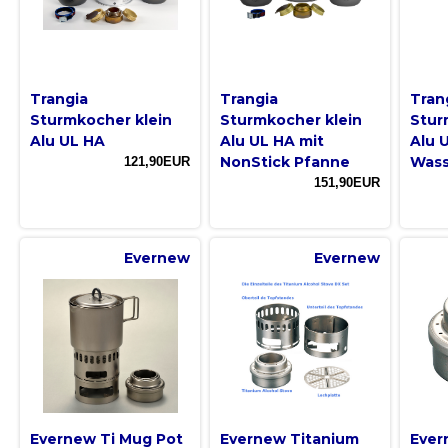
Trangia
Trangia
Tran
Sturmkocher klein
Sturmkocher klein
Stur
Alu UL HA
Alu UL HA mit
Alu 
NonStick Pfanne
Wass
121,90EUR
151,90EUR
Evernew
Evernew
Evernew Ti Mug Pot
Evernew Titanium
Ever