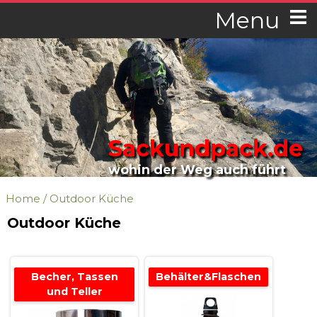
Menu
Sackundpack.de
wohin der Weg auch führt
Home
/
Outdoor Küche
Outdoor Küche
Becher, Tassen
Behälter&Flaschen
und Teller