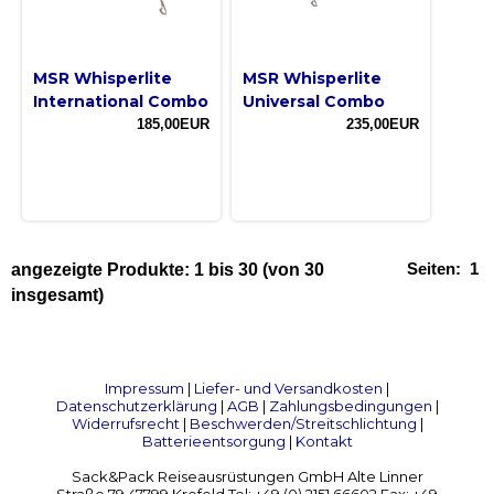
MSR Whisperlite
MSR Whisperlite
International Combo
Universal Combo
185,00EUR
235,00EUR
Seiten:
1
angezeigte Produkte:
1
bis
30
(von
30
insgesamt)
Impressum
|
Liefer- und Versandkosten
|
Datenschutzerklärung
|
AGB
|
Zahlungsbedingungen
|
Widerrufsrecht
|
Beschwerden/Streitschlichtung
|
Batterieentsorgung
|
Kontakt
Sack&Pack Reiseausrüstungen GmbH Alte Linner
Straße 79 47799 Krefeld Tel: +49 (0) 2151 66602 Fax: +49