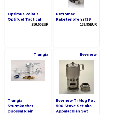
Optimus Polaris
Petromax
Optifuel Tactical
Raketenofen rf33
250,00EUR
139,95EUR
Trangia
Evernew
Trangia
Evernew Ti Mug Pot
Sturmkocher
500 Stove Set aka
Duossal klein
Appalachian Set