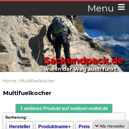
Menu
Sackundpack.de
wohin der Weg auch führt
Home
/
Multifuelkocher
Multifuelkocher
1 weiteres Produkt auf outdoor-outlet.de
Sortierung:
Hersteller
Produktname+
Preis