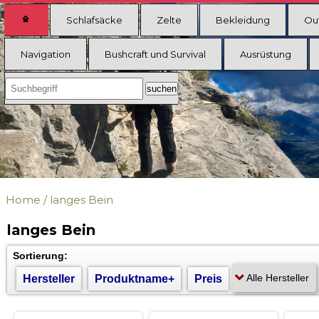
Schlafsäcke
Zelte
Bekleidung
Ou
Navigation
Bushcraft und Survival
Ausrüstung
Home
/
langes Bein
langes Bein
Sortierung:
Hersteller
Produktname+
Preis