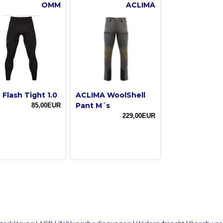
OMM
ACLIMA
Flash Tight 1.0
ACLIMA WoolShell
Pant M´s
85,00EUR
229,00EUR