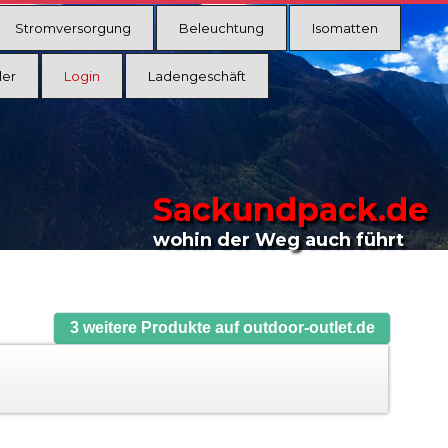
Stromversorgung
Beleuchtung
Isomatten
ler
Login
Ladengeschäft
Sackundpack.de
wohin der Weg auch führt
3 weitere Produkte auf outdoor-outlet.de