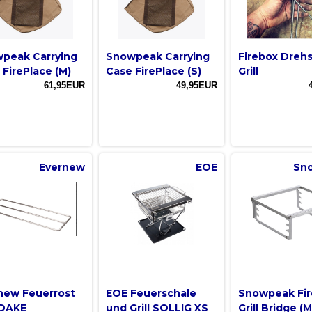
peak Carrying
Snowpeak Carrying
Firebox Drehs
 FirePlace (M)
Case FirePlace (S)
Grill
61,95EUR
49,95EUR
Evernew
EOE
Sn
new Feuerrost
EOE Feuerschale
Snowpeak Fir
DAKE
und Grill SOLLIG XS
Grill Bridge (M