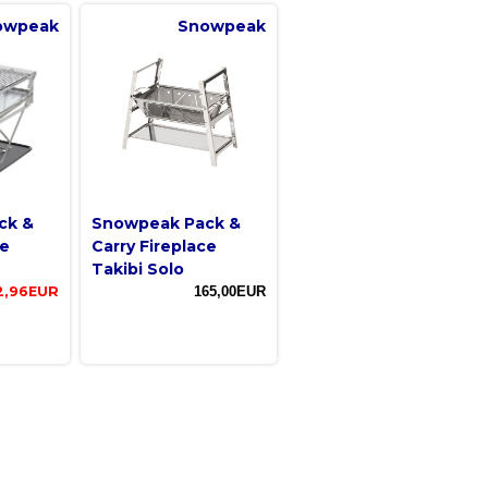
owpeak
Snowpeak
ck &
Snowpeak Pack &
ce
Carry Fireplace
Takibi Solo
2,96EUR
165,00EUR