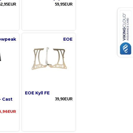
62,95EUR
59,95EUR
owpeak
EOE
EOE Kyll FE
- Cast
39,90EUR
3,96EUR