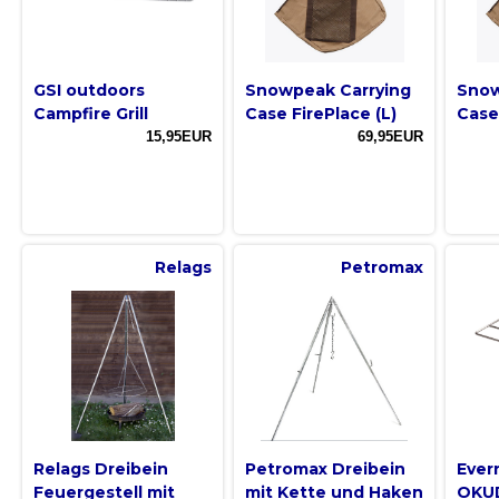
GSI outdoors
Snowpeak Carrying
Snow
Campfire Grill
Case FirePlace (L)
Case
15,95EUR
69,95EUR
Relags
Petromax
Relags Dreibein
Petromax Dreibein
Ever
Feuergestell mit
mit Kette und Haken
OKU