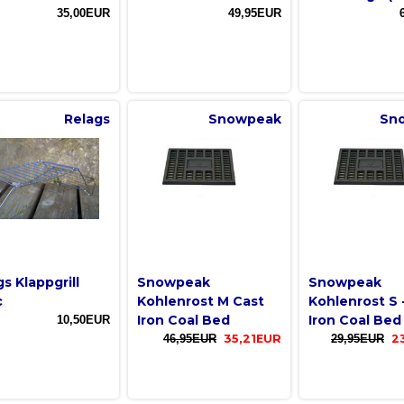
35,00EUR
49,95EUR
Relags
Snowpeak
Sn
s Klappgrill
Snowpeak
Snowpeak
c
Kohlenrost M Cast
Kohlenrost S 
Iron Coal Bed
Iron Coal Bed
10,50EUR
46,95EUR
35,21EUR
29,95EUR
2