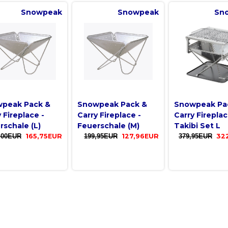
Snowpeak
Snowpeak
Sn
peak Pack &
Snowpeak Pack &
Snowpeak Pa
 Fireplace -
Carry Fireplace -
Carry Firepla
rschale (L)
Feuerschale (M)
Takibi Set L
,00EUR
165,75EUR
199,95EUR
127,96EUR
379,95EUR
32