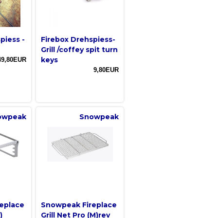
piess -
Firebox Drehspiess-
Grill /coffey spit turn
keys
49,80EUR
9,80EUR
owpeak
Snowpeak
eplace
Snowpeak Fireplace
)
Grill Net Pro (M)rev