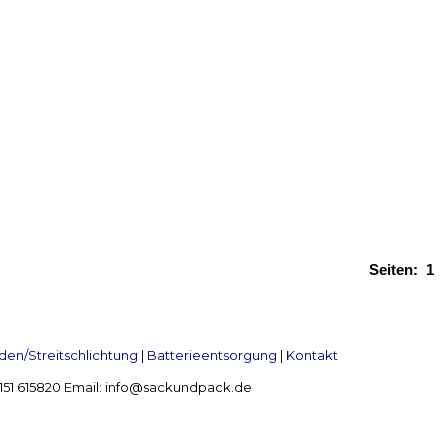
Seiten:
1
en/Streitschlichtung
|
Batterieentsorgung
|
Kontakt
 2151 615820 Email: info@sackundpack.de