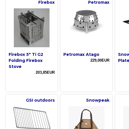
Firebox
Petromax
Firebox 5" Ti G2
Petromax Atago
Snow
Folding Firebox
Plate
229,00EUR
Stove
203,85EUR
GSI outdoors
Snowpeak