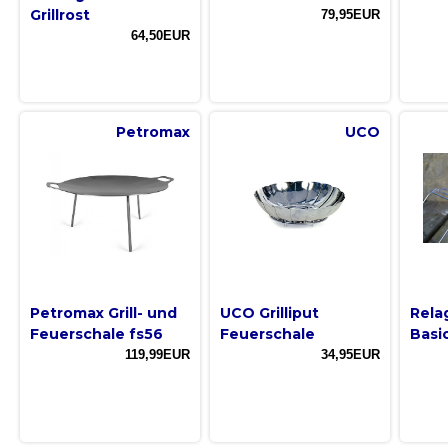
Grillrost
79,95EUR
64,50EUR
Petromax
UCO
Petromax Grill- und
UCO Grilliput
Relag
Feuerschale fs56
Feuerschale
Basi
119,99EUR
34,95EUR