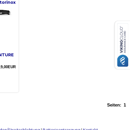
torinox
ENTURE
19,00EUR
Seiten:
1
en/Streitschlichtung
|
Batterieentsorgung
|
Kontakt