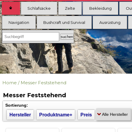
Schlafsäcke
Zelte
Bekleidung
Ou
Navigation
Bushcraft und Survival
Ausrüstung
Home
/
Messer Feststehend
Messer Feststehend
Sortierung:
Hersteller
Produktname+
Preis