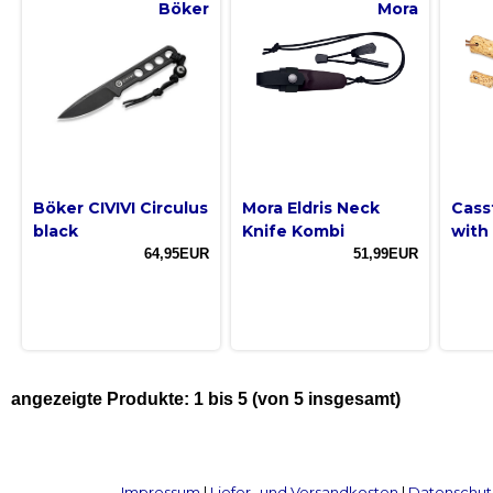
Böker
Mora
Böker CIVIVI Circulus
Mora Eldris Neck
Cass
black
Knife Kombi
with 
64,95EUR
51,99EUR
angezeigte Produkte:
1
bis
5
(von
5
insgesamt)
Impressum
|
Liefer- und Versandkosten
|
Datenschut