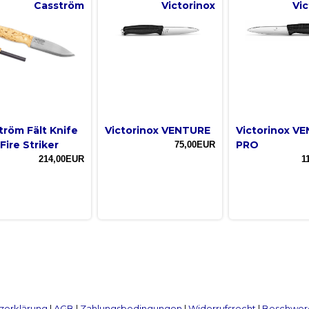
Casström
Victorinox
Vic
tröm Fält Knife
Victorinox VENTURE
Victorinox V
Fire Striker
PRO
75,00EUR
214,00EUR
1
zerklärung
|
AGB
|
Zahlungsbedingungen
|
Widerrufsrecht
|
Beschwerd