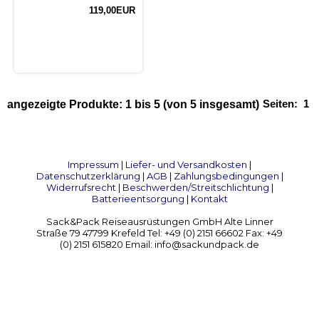
119,00EUR
Seiten:
1
angezeigte Produkte:
1
bis
5
(von
5
insgesamt)
Impressum
|
Liefer- und Versandkosten
|
Datenschutzerklärung
|
AGB
|
Zahlungsbedingungen
|
Widerrufsrecht
|
Beschwerden/Streitschlichtung
|
Batterieentsorgung
|
Kontakt
Sack&Pack Reiseausrüstungen GmbH Alte Linner
Straße 79 47799 Krefeld Tel: +49 (0) 2151 66602 Fax: +49
(0) 2151 615820 Email: info@sackundpack.de