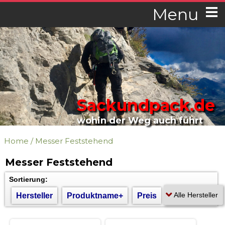
Menu
Sackundpack.de
wohin der Weg auch führt
Home
/
Messer Feststehend
Messer Feststehend
Sortierung:
Hersteller
Produktname+
Preis