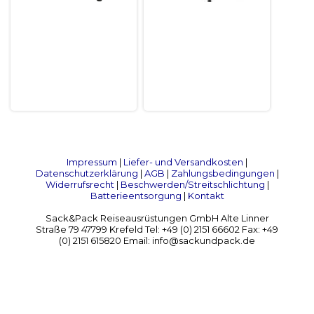
Impressum
|
Liefer- und Versandkosten
|
Datenschutzerklärung
|
AGB
|
Zahlungsbedingungen
|
Widerrufsrecht
|
Beschwerden/Streitschlichtung
|
Batterieentsorgung
|
Kontakt
Sack&Pack Reiseausrüstungen GmbH Alte Linner
Straße 79 47799 Krefeld Tel: +49 (0) 2151 66602 Fax: +49
(0) 2151 615820 Email: info@sackundpack.de