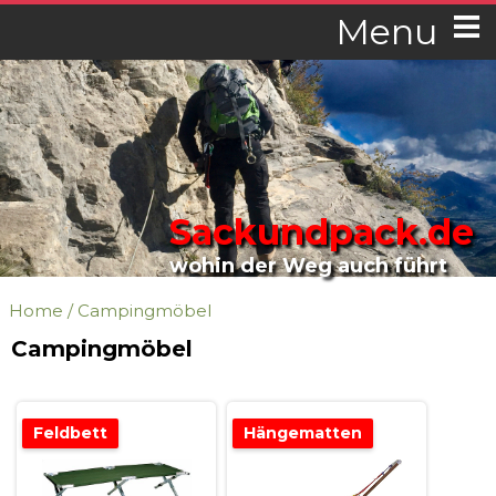
Menu
Sackundpack.de
wohin der Weg auch führt
Home
/
Campingmöbel
Campingmöbel
Feldbett
Hängematten